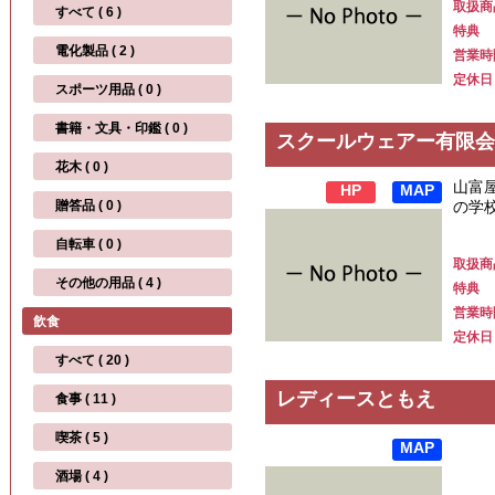
取扱商
すべて ( 6 )
特典
電化製品 ( 2 )
営業時
定休日
スポーツ用品 ( 0 )
書籍・文具・印鑑 ( 0 )
スクールウェアー有限会
花木 ( 0 )
山富
HP
MAP
贈答品 ( 0 )
の学
自転車 ( 0 )
取扱商
その他の用品 ( 4 )
特典
営業時
飲食
定休日
すべて ( 20 )
レディースともえ
食事 ( 11 )
喫茶 ( 5 )
MAP
酒場 ( 4 )