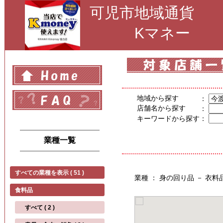
可児市地域通貨
Kマネー
地域から探す
：
店舗名から探す
：
キーワードから探す
：
業種一覧
すべての業種を表示 ( 51 )
業種 ： 身の回り品 － 衣
食料品
すべて ( 2 )