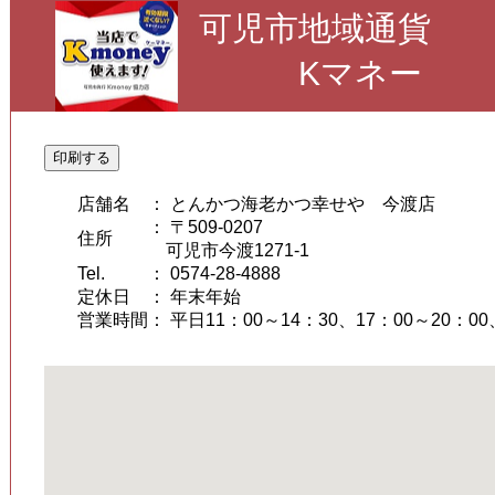
可児市地域通貨
Kマネー
印刷する
店舗名
： とんかつ海老かつ幸せや 今渡店
： 〒509-0207
住所
可児市今渡1271-1
Tel.
： 0574-28-4888
定休日
： 年末年始
営業時間
： 平日11：00～14：30、17：00～20：0