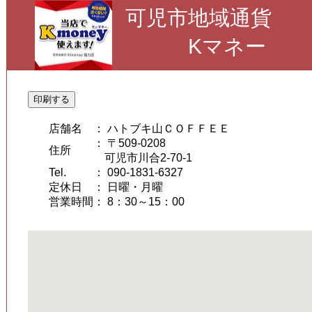
可児市地域通貨
Kマネー
印刷する
店舗名
： ハトブキ山ＣＯＦＦＥＥ
： 〒509-0208
住所
可児市川合2-70-1
Tel.
： 090-1831-6327
定休日
： 日曜・月曜
営業時間
： 8：30～15：00