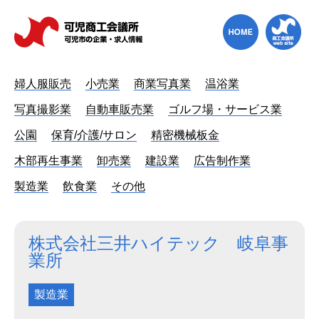
婦人服販売
小売業
商業写真業
温浴業
写真撮影業
自動車販売業
ゴルフ場・サービス業
公園
保育/介護/サロン
精密機械板金
木部再生事業
卸売業
建設業
広告制作業
製造業
飲食業
その他
株式会社三井ハイテック 岐阜事
業所
製造業