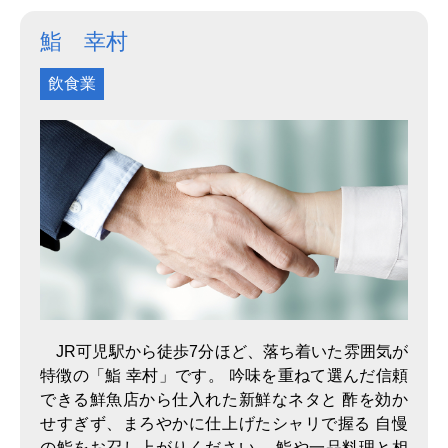
継承も大切にしています。未経験者からでも技術の
習得ができます。
鮨 幸村
飲食業
JR可児駅から徒歩7分ほど、落ち着いた雰囲気が
特徴の「鮨 幸村」です。 吟味を重ねて選んだ信頼
できる鮮魚店から仕入れた新鮮なネタと 酢を効か
せすぎず、まろやかに仕上げたシャリで握る 自慢
の鮨をお召し上がりください。 鮨や一品料理と相