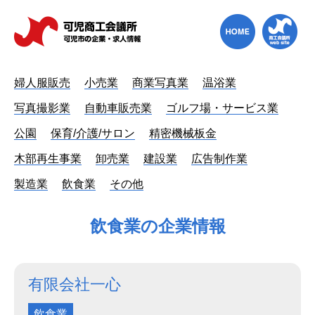
婦人服販売
小売業
商業写真業
温浴業
写真撮影業
自動車販売業
ゴルフ場・サービス業
公園
保育/介護/サロン
精密機械板金
木部再生事業
卸売業
建設業
広告制作業
製造業
飲食業
その他
飲食業の企業情報
有限会社一心
飲食業