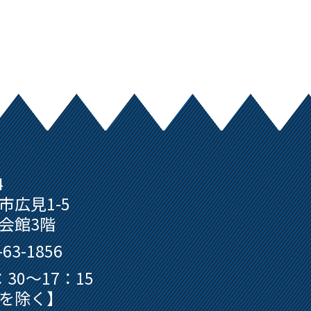
4
市広見1-5
会館3階
63-1856
30～17：15
を除く】