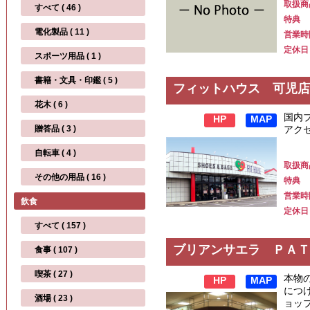
取扱商
すべて ( 46 )
特典
電化製品 ( 11 )
営業時
定休日
スポーツ用品 ( 1 )
書籍・文具・印鑑 ( 5 )
フィットハウス 可児店
花木 ( 6 )
国内
HP
MAP
贈答品 ( 3 )
アク
自転車 ( 4 )
取扱商
その他の用品 ( 16 )
特典
営業時
飲食
定休日
すべて ( 157 )
ブリアンサエラ ＰＡＴ
食事 ( 107 )
喫茶 ( 27 )
本物
HP
MAP
につ
酒場 ( 23 )
ョッ