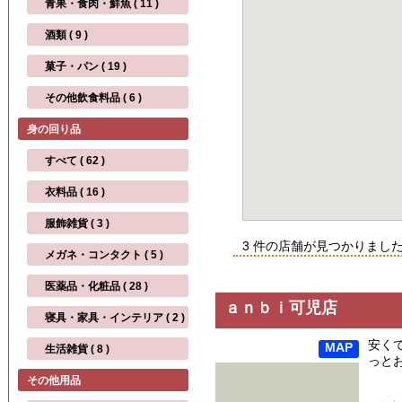
青果・食肉・鮮魚 ( 11 )
酒類 ( 9 )
菓子・パン ( 19 )
その他飲食料品 ( 6 )
身の回り品
すべて ( 62 )
衣料品 ( 16 )
服飾雑貨 ( 3 )
3 件の店舗が見つかりまし
メガネ・コンタクト ( 5 )
医薬品・化粧品 ( 28 )
ａｎｂｉ可児店
寝具・家具・インテリア ( 2 )
安く
MAP
生活雑貨 ( 8 )
っと
その他用品