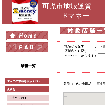
可児市地域通貨
Kマネー
地域から探す
：
店舗名から探す
：
キーワードから探す
：
業種一覧
すべての業種を表示 ( 89 )
業種 ： その他用品 － 電
食料品
すべて ( 6 )