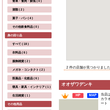
青果・食肉・鮮魚 ( 0 )
酒類 ( 2 )
菓子・パン ( 4 )
その他飲食料品 ( 0 )
身の回り品
すべて ( 18 )
衣料品 ( 6 )
服飾雑貨 ( 2 )
2 件の店舗が見つかりまし
メガネ・コンタクト ( 2 )
医薬品・化粧品 ( 6 )
オオザワデンキ
寝具・家具・インテリア ( 1 )
当店
HP
MAP
生活雑貨 ( 1 )
カラ
ート
その他用品