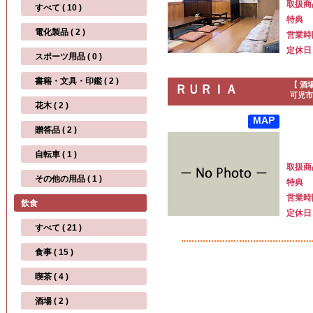
取扱商
すべて ( 10 )
特典
電化製品 ( 2 )
営業時
定休日
スポーツ用品 ( 0 )
書籍・文具・印鑑 ( 2 )
【 酒
ＲＵＲＩＡ
可児市
花木 ( 2 )
MAP
贈答品 ( 2 )
自転車 ( 1 )
取扱商
その他の用品 ( 1 )
特典
営業時
飲食
定休日
すべて ( 21 )
食事 ( 15 )
喫茶 ( 4 )
酒場 ( 2 )