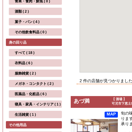
青果・食肉・鮮魚 ( 0 )
酒類 ( 2 )
菓子・パン ( 4 )
その他飲食料品 ( 0 )
身の回り品
すべて ( 18 )
衣料品 ( 6 )
服飾雑貨 ( 2 )
2 件の店舗が見つかりまし
メガネ・コンタクト ( 2 )
医薬品・化粧品 ( 6 )
【 酒場 】
あづ満
可児市下恵土58
寝具・家具・インテリア ( 1 )
旬の
MAP
生活雑貨 ( 1 )
りま
承り
その他用品