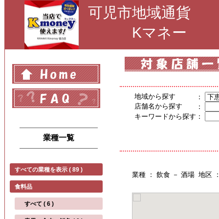
可児市地域通貨
Kマネー
地域から探す
：
店舗名から探す
：
キーワードから探す
：
業種一覧
すべての業種を表示 ( 89 )
業種 ： 飲食 － 酒場 地区
食料品
すべて ( 6 )