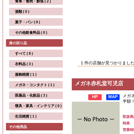
青果・食肉・鮮魚 ( 2 )
酒類 ( 0 )
菓子・パン ( 0 )
その他飲食料品 ( 0 )
身の回り品
すべて ( 9 )
1 件の店舗が見つかりまし
衣料品 ( 3 )
服飾雑貨 ( 1 )
メガネ赤札堂可児店
メガネ・コンタクト ( 1 )
医薬品・化粧品 ( 3 )
メガ
HP
MAP
半額
寝具・家具・インテリア ( 0 )
生活雑貨 ( 1 )
取扱商
特典
その他用品
営業時