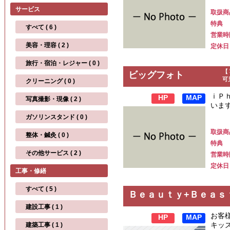
サービス
取扱商
特典
すべて ( 6 )
営業時
美容・理容 ( 2 )
定休日
旅行・宿泊・レジャー ( 0 )
【
ビッグフォト
可
クリーニング ( 0 )
ｉＰ
HP
MAP
写真撮影・現像 ( 2 )
いま
ガソリンスタンド ( 0 )
取扱商
整体・鍼灸 ( 0 )
特典
その他サービス ( 2 )
営業時
定休日
工事・修繕
すべて ( 5 )
Ｂｅａｕｔｙ+Ｂｅａｓ
建設工事 ( 1 )
お客
HP
MAP
キッ
建築工事 ( 1 )