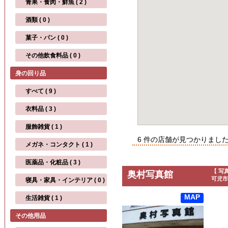
青果・食肉・鮮魚 ( 2 )
酒類 ( 0 )
菓子・パン ( 0 )
その他飲食料品 ( 0 )
身の回り品
すべて ( 9 )
衣料品 ( 3 )
服飾雑貨 ( 1 )
6 件の店舗が見つかりまし
メガネ・コンタクト ( 1 )
医薬品・化粧品 ( 3 )
【 写
奥村写真館
可児市
寝具・家具・インテリア ( 0 )
MAP
生活雑貨 ( 1 )
その他用品