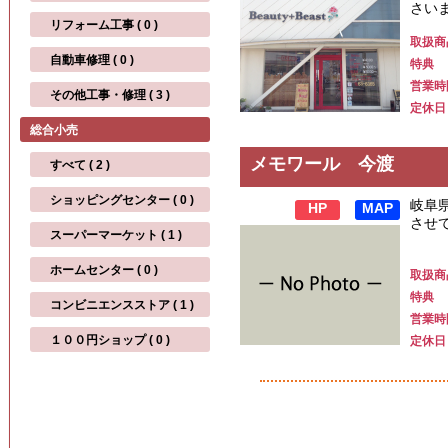
さいま
リフォーム工事 ( 0 )
取扱商
自動車修理 ( 0 )
特典
営業時
その他工事・修理 ( 3 )
定休日
総合小売
メモワール 今渡
すべて ( 2 )
ショッピングセンター ( 0 )
岐阜
HP
MAP
させ
スーパーマーケット ( 1 )
ホームセンター ( 0 )
取扱商
特典
コンビニエンスストア ( 1 )
営業時
１００円ショップ ( 0 )
定休日