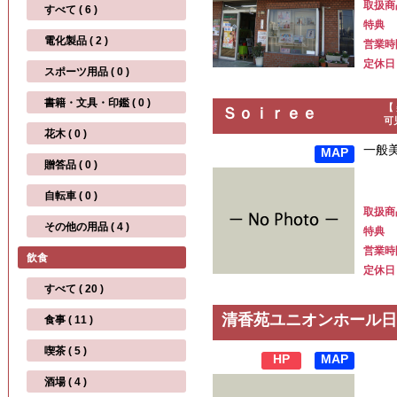
取扱商
すべて ( 6 )
特典
電化製品 ( 2 )
営業時
定休日
スポーツ用品 ( 0 )
書籍・文具・印鑑 ( 0 )
【
Ｓｏｉｒｅｅ
可
花木 ( 0 )
一般
MAP
贈答品 ( 0 )
自転車 ( 0 )
取扱商
その他の用品 ( 4 )
特典
営業時
飲食
定休日
すべて ( 20 )
清香苑ユニオンホール日
食事 ( 11 )
喫茶 ( 5 )
HP
MAP
酒場 ( 4 )