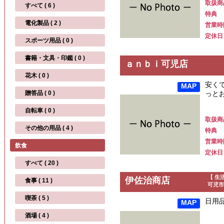
取扱商
すべて ( 6 )
特典
電化製品 ( 2 )
営業時
定休日
スポーツ用品 ( 0 )
書籍・文具・印鑑 ( 0 )
ａｎｂｉ可児店
花木 ( 0 )
安く
MAP
贈答品 ( 0 )
っと
自転車 ( 0 )
取扱商
その他の用品 ( 4 )
特典
営業時
飲食
定休日
すべて ( 20 )
【 生
伊佐治商店
食事 ( 11 )
可児市
喫茶 ( 5 )
日用
MAP
酒場 ( 4 )