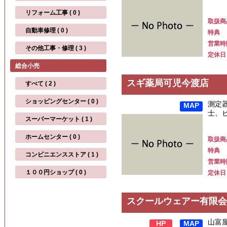
リフォーム工事 ( 0 )
取扱商
自動車修理 ( 0 )
特典
営業時
その他工事・修理 ( 3 )
定休日
総合小売
スギ薬局可児今渡店
すべて ( 2 )
ショッピングセンター ( 0 )
測定
MAP
士、
スーパーマーケット ( 1 )
ホームセンター ( 0 )
取扱商
特典
コンビニエンスストア ( 1 )
営業時
１００円ショップ ( 0 )
定休日
スクールウェアー有限会
山富
HP
MAP