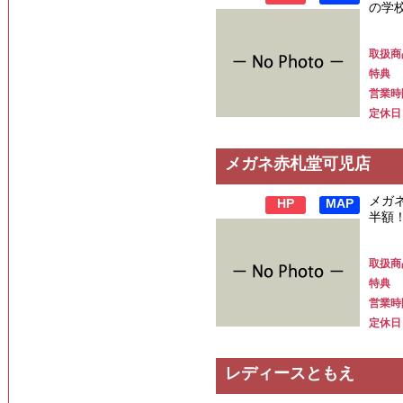
の学
取扱商
特典
営業時
定休日
メガネ赤札堂可児店
メガ
HP
MAP
半額
取扱商
特典
営業時
定休日
レディースともえ