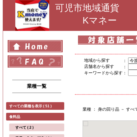
可児市地域通貨
Kマネー
地域から探す
：
店舗名から探す
：
キーワードから探す
：
業種一覧
すべての業種を表示 ( 51 )
業種 ： 身の回り品 － す
食料品
すべて ( 2 )