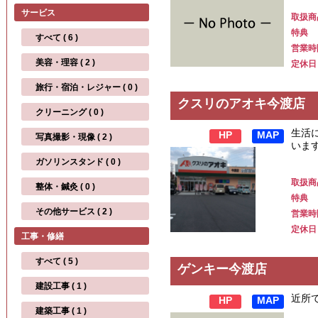
サービス
取扱商
特典
すべて ( 6 )
営業時
美容・理容 ( 2 )
定休日
旅行・宿泊・レジャー ( 0 )
クスリのアオキ今渡店
クリーニング ( 0 )
生活
HP
MAP
写真撮影・現像 ( 2 )
いま
ガソリンスタンド ( 0 )
取扱商
整体・鍼灸 ( 0 )
特典
その他サービス ( 2 )
営業時
定休日
工事・修繕
すべて ( 5 )
ゲンキー今渡店
建設工事 ( 1 )
近所
HP
MAP
建築工事 ( 1 )